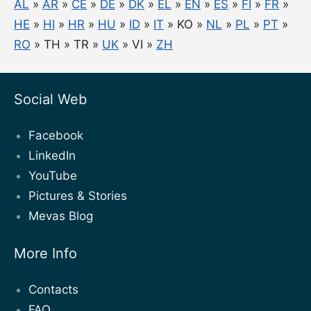
AL
»
AR
»
CE
»
DE
»
DK
»
EL
»
EN
»
ES
»
FI
»
FR
»
HE
»
HI
»
HR
»
HU
»
ID
»
IT
» KO »
NL
»
PL
»
PT
»
RO
» TH » TR »
UK
» VI »
ZH
Social Web
Facebook
LinkedIn
YouTube
Pictures & Stories
Mevas Blog
More Info
Contacts
FAQ