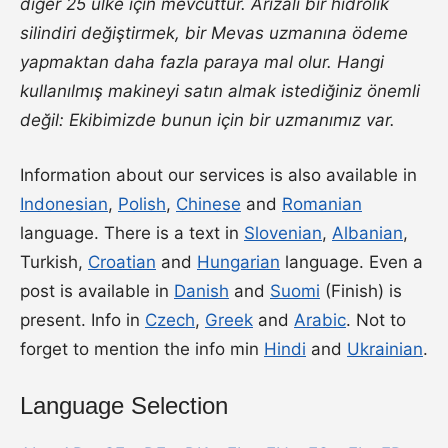
diğer 25 ülke için mevcuttur. Arızalı bir hidrolik
silindiri değiştirmek, bir Mevas uzmanına ödeme
yapmaktan daha fazla paraya mal olur. Hangi
kullanılmış makineyi satın almak istediğiniz önemli
değil: Ekibimizde bunun için bir uzmanımız var.
Information about our services is also available in
Indonesian
,
Polish
,
Chinese
and
Romanian
language. There is a text in
Slovenian
,
Albanian
,
Turkish,
Croatian
and
Hungarian
language. Even a
post is available in
Danish
and
Suomi
(Finish) is
present. Info in
Czech
,
Greek
and
Arabic
. Not to
forget to mention the info min
Hindi
and
Ukrainian
.
Language Selection