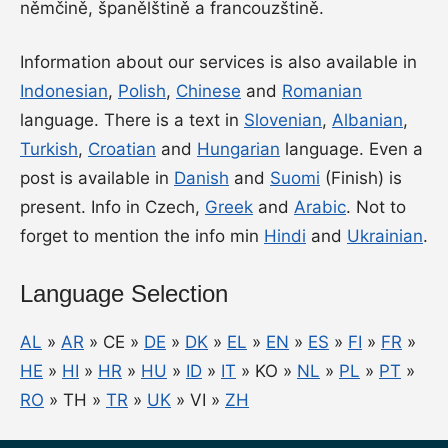
němčině, španělštině a francouzštině.
Information about our services is also available in
Indonesian
,
Polish
,
Chinese
and
Romanian
language. There is a text in
Slovenian
,
Albanian
,
Turkish
,
Croatian
and
Hungarian
language. Even a
post is available in
Danish
and
Suomi
(Finish) is
present. Info in Czech,
Greek
and
Arabic
. Not to
forget to mention the info min
Hindi
and
Ukrainian
.
Language Selection
AL
»
AR
» CE »
DE
»
DK
»
EL
»
EN
»
ES
»
FI
»
FR
»
HE
»
HI
»
HR
»
HU
»
ID
»
IT
» KO »
NL
»
PL
»
PT
»
RO
» TH »
TR
»
UK
» VI »
ZH